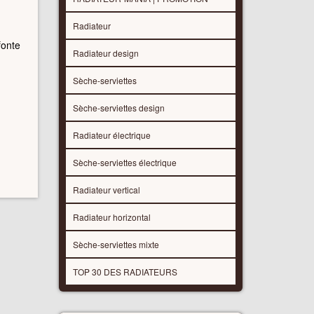
Radiateur
fonte
Radiateur design
Sèche-serviettes
Sèche-serviettes design
Radiateur électrique
Sèche-serviettes électrique
Radiateur vertical
Radiateur horizontal
Sèche-serviettes mixte
TOP 30 DES RADIATEURS