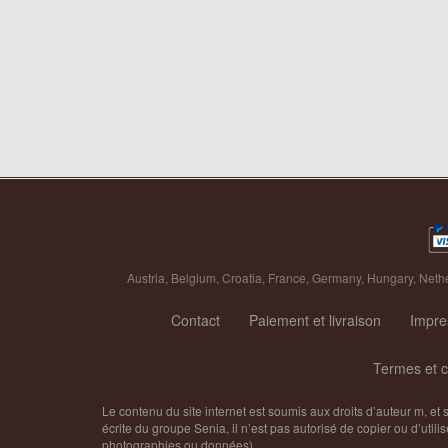
Austria
,
Belgium
,
Croatia
,
France
,
Germany
,
Hungary
,
Neth
Contact
Paiement et livraison
Impr
Termes et c
Le contenu du site internet est soumis aux droits d’auteur m, et 
écrite du groupe Senia, il n’est pas autorisé de copier ou d’utilise
photographies ou données).