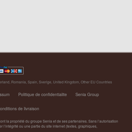
erland
,
Romania
,
Spain
,
Sverige
,
United Kingdom
,
Other EU Countries
essum
Politique de confidentialite
Senia Group
onditions de livraison
sont la propriété du groupe Senia et de ses partenaires. Sans l’autorisation
r l’intégrité ou une partie du site internet (textes, graphiques,