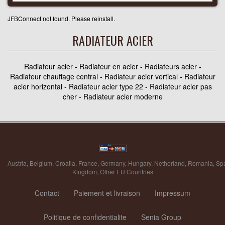
JFBConnect not found. Please reinstall.
RADIATEUR ACIER
Radiateur acier - Radiateur en acier - Radiateurs acier -
Radiateur chauffage central - Radiateur acier vertical - Radiateur
acier horizontal - Radiateur acier type 22 - Radiateur acier pas
cher - Radiateur acier moderne
Austria
,
Belgium
,
Croatia
,
France
,
Germany
,
Hungary
,
Netherland
,
Romania
,
Sp
Kingdom
,
Other EU Countries
Contact
Paiement et livraison
Impressum
Politique de confidentialite
Senia Group