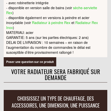
- avec robinetterie intégrée
- disponible en version salle de bains (voir
sèche-serviette
Rex
)
- disponible également en versions à peindre et acier
inoxydable (voir
Radiateur à peindre Rex
et
Radiateur Rex
Inox
)
MATERIAU: acier
GARANTIE: 5 ans (sur les parties électriques: 2 ans)
DELAI DE LIVRAISON : 10 semaines – en raison de
l’augmentation du nombre de commandes le délai est
susceptible d’être provisoirement rallongé !
Poser une question sur ce produit
VOTRE RADIATEUR SERA FABRIQUÉ SUR
DEMANDE
CHOISISSEZ UN TYPE DE CHAUFFAGE, DES
ACCESSOIRES, UNE DIMENSION, UNE PUISSANCE