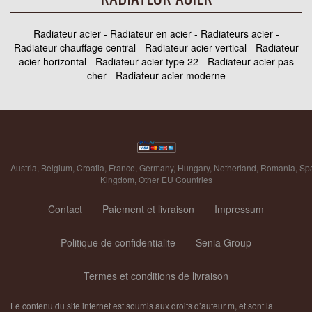
Radiateur acier - Radiateur en acier - Radiateurs acier -
Radiateur chauffage central - Radiateur acier vertical - Radiateur
acier horizontal - Radiateur acier type 22 - Radiateur acier pas
cher - Radiateur acier moderne
Austria
,
Belgium
,
Croatia
,
France
,
Germany
,
Hungary
,
Netherland
,
Romania
,
Sp
Kingdom
,
Other EU Countries
Contact
Paiement et livraison
Impressum
Politique de confidentialite
Senia Group
Termes et conditions de livraison
Le contenu du site internet est soumis aux droits d’auteur m, et sont la