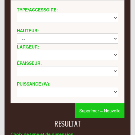
TYPE/ACCESSOIRE:
HAUTEUR:
LARGEUR:
ÉPAISSEUR:
PUISSANCE (W):
Supprimer – Nouvelle
RESULTAT
Choix de type et de dimension