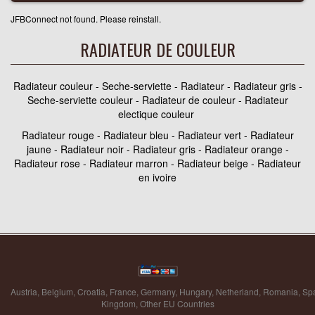
JFBConnect not found. Please reinstall.
RADIATEUR DE COULEUR
Radiateur couleur - Seche-serviette - Radiateur - Radiateur gris -
Seche-serviette couleur - Radiateur de couleur - Radiateur
electique couleur
Radiateur rouge - Radiateur bleu - Radiateur vert - Radiateur
jaune - Radiateur noir - Radiateur gris - Radiateur orange -
Radiateur rose - Radiateur marron - Radiateur beige - Radiateur
en ivoire
Austria
,
Belgium
,
Croatia
,
France
,
Germany
,
Hungary
,
Netherland
,
Romania
,
Sp
Kingdom
,
Other EU Countries