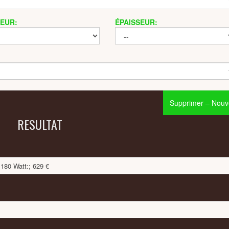
EUR:
ÉPAISSEUR:
Supprimer – Nouve
RESULTAT
180 Watt:; 629 €