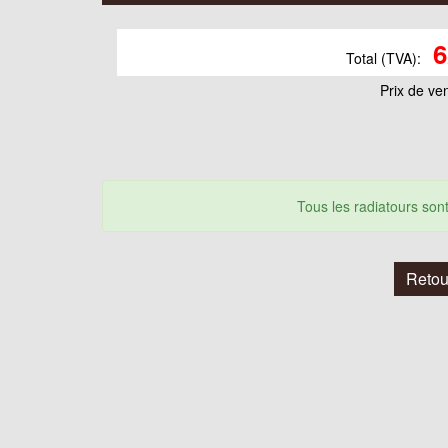
6
Total (TVA):
Prix ​​de ve
Tous les radiatours so
Retou