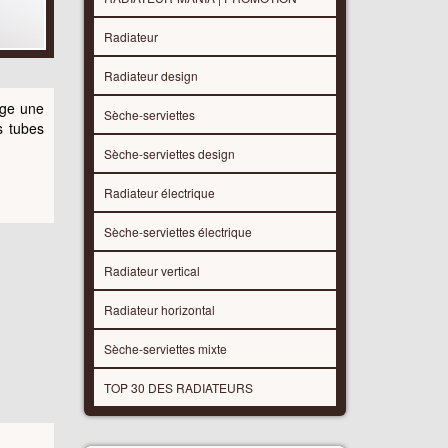
Radiateur
Radiateur design
age une
Sèche-serviettes
s tubes
Sèche-serviettes design
Radiateur électrique
Sèche-serviettes électrique
Radiateur vertical
Radiateur horizontal
Sèche-serviettes mixte
TOP 30 DES RADIATEURS