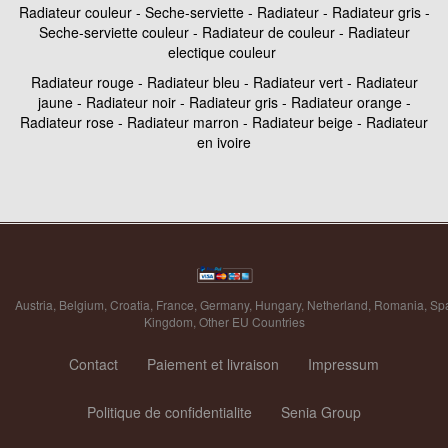
Radiateur couleur - Seche-serviette - Radiateur - Radiateur gris -
Seche-serviette couleur - Radiateur de couleur - Radiateur
electique couleur
Radiateur rouge - Radiateur bleu - Radiateur vert - Radiateur
jaune - Radiateur noir - Radiateur gris - Radiateur orange -
Radiateur rose - Radiateur marron - Radiateur beige - Radiateur
en ivoire
Austria
,
Belgium
,
Croatia
,
France
,
Germany
,
Hungary
,
Netherland
,
Romania
,
Sp
Kingdom
,
Other EU Countries
Contact
Paiement et livraison
Impressum
Politique de confidentialite
Senia Group