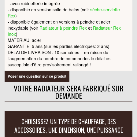
- avec robinetterie intégrée
- disponible en version salle de bains (voir
sèche-serviette
Rex
)
- disponible également en versions à peindre et acier
inoxydable (voir
Radiateur à peindre Rex
et
Radiateur Rex
Inox
)
MATERIAU: acier
GARANTIE: 5 ans (sur les parties électriques: 2 ans)
DELAI DE LIVRAISON : 10 semaines – en raison de
l’augmentation du nombre de commandes le délai est
susceptible d’être provisoirement rallongé !
Poser une question sur ce produit
VOTRE RADIATEUR SERA FABRIQUÉ SUR
DEMANDE
CHOISISSEZ UN TYPE DE CHAUFFAGE, DES
ACCESSOIRES, UNE DIMENSION, UNE PUISSANCE