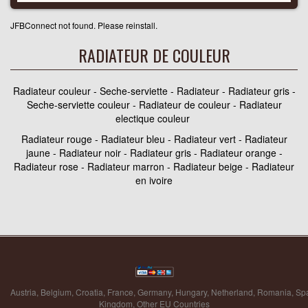
JFBConnect not found. Please reinstall.
RADIATEUR DE COULEUR
Radiateur couleur - Seche-serviette - Radiateur - Radiateur gris -
Seche-serviette couleur - Radiateur de couleur - Radiateur
electique couleur
Radiateur rouge - Radiateur bleu - Radiateur vert - Radiateur
jaune - Radiateur noir - Radiateur gris - Radiateur orange -
Radiateur rose - Radiateur marron - Radiateur beige - Radiateur
en ivoire
Austria
,
Belgium
,
Croatia
,
France
,
Germany
,
Hungary
,
Netherland
,
Romania
,
Sp
Kingdom
,
Other EU Countries