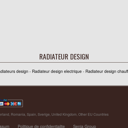
RADIATEUR DESIGN
adiateurs design - Radiateur design electrique - Radiateur design chau
erland
,
Romania
,
Spain
,
Sverige
,
United Kingdom
,
Other EU Countries
essum
Politique de confidentialite
Senia Group