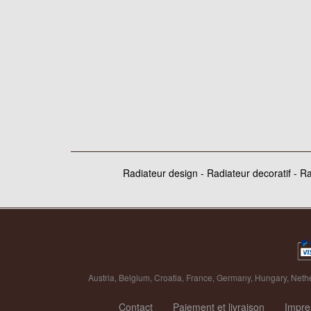
Radiateur design - Radiateur decoratif - R
Austria
,
Belgium
,
Croatia
,
France
,
Germany
,
Hungary
,
Neth
Contact
Paiement et livraison
Impr