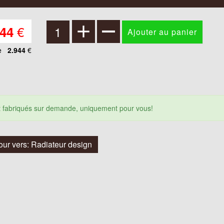
€
944
e
2.944
€
nt fabriqués sur demande, uniquement pour vous!
our vers: Radiateur design