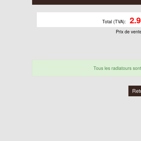
2.
Total (TVA):
Prix ​​de vent
Tous les radiatours so
Ret