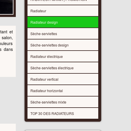
Radiateur
Radiateur design
tant et
Sèche-serviettes
 salon,
ouleurs
Sèche-serviettes design
es dans
Radiateur électrique
Sèche-serviettes électrique
Radiateur vertical
Radiateur horizontal
Sèche-serviettes mixte
TOP 30 DES RADIATEURS