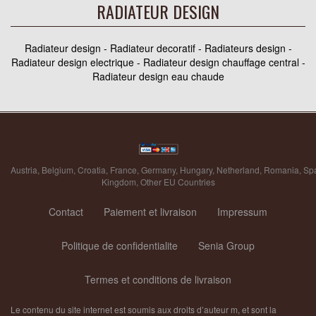
RADIATEUR DESIGN
Radiateur design - Radiateur decoratif - Radiateurs design -
Radiateur design electrique - Radiateur design chauffage central -
Radiateur design eau chaude
Austria
,
Belgium
,
Croatia
,
France
,
Germany
,
Hungary
,
Netherland
,
Romania
,
Sp
Kingdom
,
Other EU Countries
Contact
Paiement et livraison
Impressum
Politique de confidentialite
Senia Group
Termes et conditions de livraison
Le contenu du site internet est soumis aux droits d’auteur m, et sont la