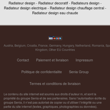
Radiateur design - Radiateur decoratif - Radiateurs design -
Radiateur design electrique - Radiateur design chauffage central -
Radiateur design eau chaude
Austria
,
Belgium
,
Croatia
,
France
,
Germany
,
Hungary
,
Netherland
,
Romania
,
Sp
Kingdom
,
Other EU Countries
Contact
Paiement et livraison
Impressum
Politique de confidentialite
Senia Group
Termes et conditions de livraison
Le contenu du site internet est soumis aux droits d’auteur m, et sont la
propriété du groupe Senia et de ses partenaires. Sans l’autorisation écrite du
groupe Senia, il n’est pas autorisé de copier ou d’utiliser l’intégrité ou une
partie du site internet (textes, graphiques, photographies ou données).