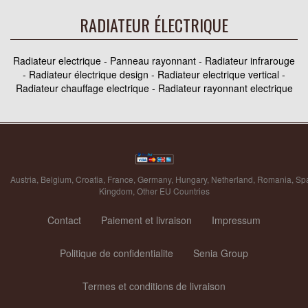
RADIATEUR ÉLECTRIQUE
Radiateur electrique - Panneau rayonnant - Radiateur infrarouge
- Radiateur électrique design - Radiateur electrique vertical -
Radiateur chauffage electrique - Radiateur rayonnant electrique
Austria
,
Belgium
,
Croatia
,
France
,
Germany
,
Hungary
,
Netherland
,
Romania
,
Sp
Kingdom
,
Other EU Countries
Contact
Paiement et livraison
Impressum
Politique de confidentialite
Senia Group
Termes et conditions de livraison