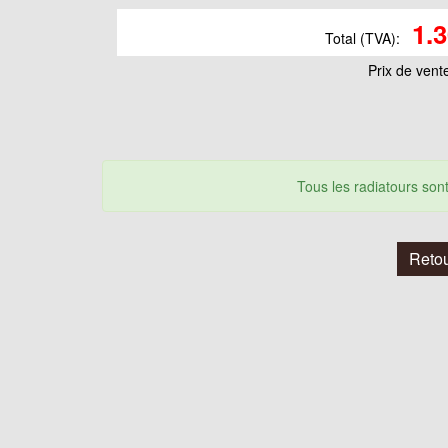
1.
Total (TVA):
Prix ​​de vent
Tous les radiatours so
Retou