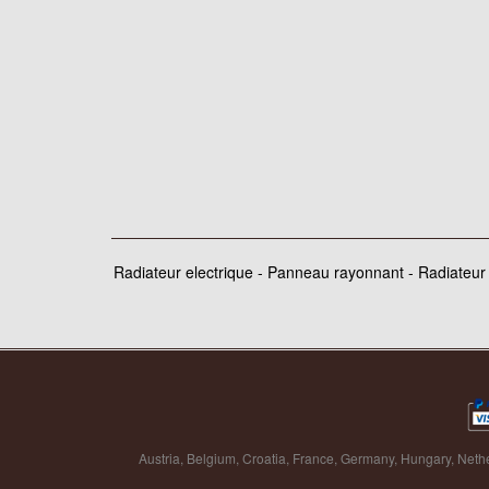
Radiateur electrique - Panneau rayonnant - Radiateur i
Austria
,
Belgium
,
Croatia
,
France
,
Germany
,
Hungary
,
Neth