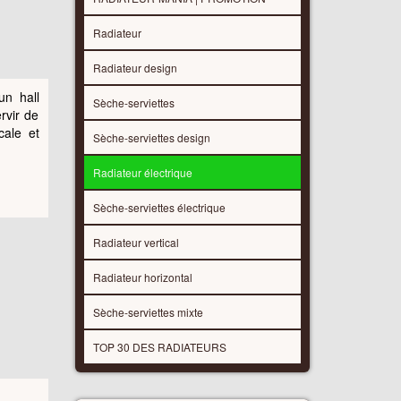
Radiateur
Radiateur design
un hall
Sèche-serviettes
rvir de
cale et
Sèche-serviettes design
Radiateur électrique
Sèche-serviettes électrique
Radiateur vertical
Radiateur horizontal
Sèche-serviettes mixte
TOP 30 DES RADIATEURS