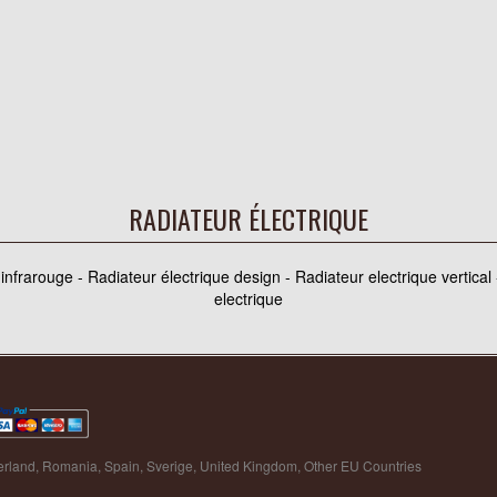
RADIATEUR ÉLECTRIQUE
nfrarouge - Radiateur électrique design - Radiateur electrique vertical
electrique
erland
,
Romania
,
Spain
,
Sverige
,
United Kingdom
,
Other EU Countries