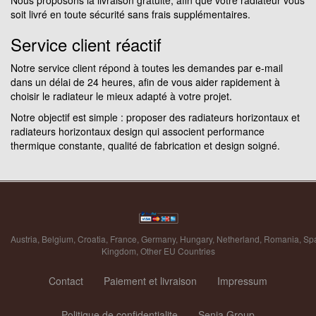
soit livré en toute sécurité sans frais supplémentaires.
Service client réactif
Notre service client répond à toutes les demandes par e-mail
dans un délai de 24 heures, afin de vous aider rapidement à
choisir le radiateur le mieux adapté à votre projet.
Notre objectif est simple : proposer des radiateurs horizontaux et
radiateurs horizontaux design qui associent performance
thermique constante, qualité de fabrication et design soigné.
Austria
,
Belgium
,
Croatia
,
France
,
Germany
,
Hungary
,
Netherland
,
Romania
,
Sp
Kingdom
,
Other EU Countries
Contact
Paiement et livraison
Impressum
Politique de confidentialite
Senia Group