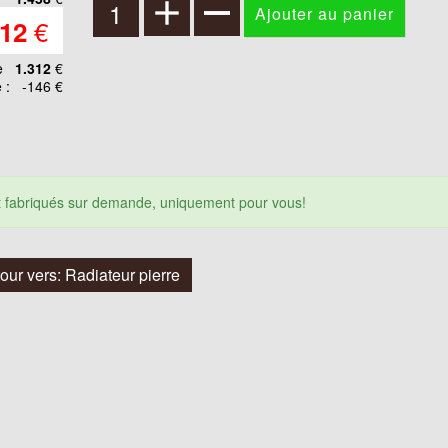
€
312
e
1.312
€
 :
-146 €
nt fabriqués sur demande, uniquement pour vous!
our vers: Radiateur pierre