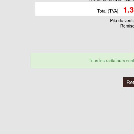
1.
Total (TVA):
Prix ​​de vent
Remise
Tous les radiatours so
Ret