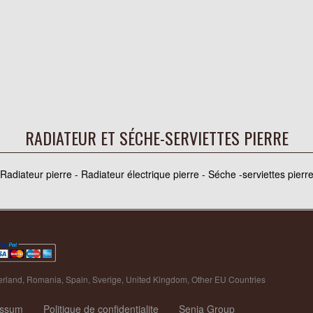
RADIATEUR ET SÉCHE-SERVIETTES PIERRE
Radiateur pierre - Radiateur électrique pierre - Séche -serviettes pierr
erland
,
Romania
,
Spain
,
Sverige
,
United Kingdom
,
Other EU Countries
essum
Politique de confidentialite
Senia Group