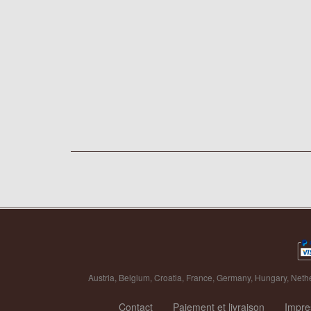
Austria
,
Belgium
,
Croatia
,
France
,
Germany
,
Hungary
,
Neth
Contact
Paiement et livraison
Impr