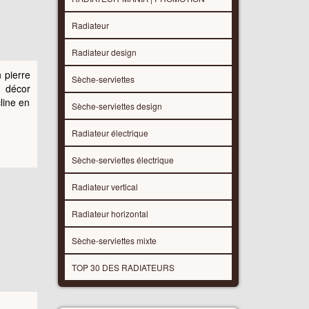
Radiateur
Radiateur design
 pierre
Sèche-serviettes
e décor
line en
Sèche-serviettes design
Radiateur électrique
Sèche-serviettes électrique
Radiateur vertical
Radiateur horizontal
Sèche-serviettes mixte
TOP 30 DES RADIATEURS