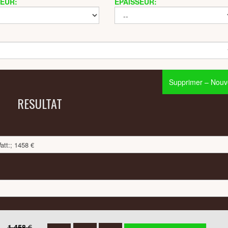
EUR:
ÉPAISSEUR:
Supprimer – Nouve
RESULTAT
tt:; 1458 €
s
1.458
€