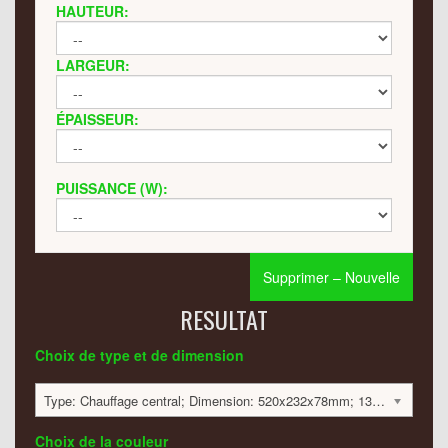
HAUTEUR:
LARGEUR:
ÉPAISSEUR:
PUISSANCE (W):
Supprimer – Nouvelle
RESULTAT
Choix de type et de dimension
Type: Chauffage central; Dimension: 520x232x78mm; 136 Watt:; 541 €
Choix de la couleur