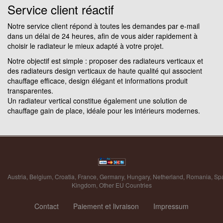
Service client réactif
Notre service client répond à toutes les demandes par e-mail
dans un délai de 24 heures, afin de vous aider rapidement à
choisir le radiateur le mieux adapté à votre projet.
Notre objectif est simple : proposer des radiateurs verticaux et
des radiateurs design verticaux de haute qualité qui associent
chauffage efficace, design élégant et informations produit
transparentes.
Un radiateur vertical constitue également une solution de
chauffage gain de place, idéale pour les intérieurs modernes.
Austria
,
Belgium
,
Croatia
,
France
,
Germany
,
Hungary
,
Netherland
,
Romania
,
Sp
Kingdom
,
Other EU Countries
Contact
Paiement et livraison
Impressum