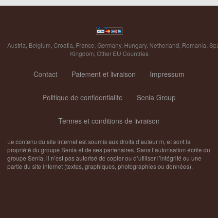
Austria
,
Belgium
,
Croatia
,
France
,
Germany
,
Hungary
,
Netherland
,
Romania
,
Sp
Kingdom
,
Other EU Countries
Contact
Paiement et livraison
Impressum
Politique de confidentialite
Senia Group
Termes et conditions de livraison
Le contenu du site internet est soumis aux droits d’auteur m, et sont la
propriété du groupe Senia et de ses partenaires. Sans l’autorisation écrite du
groupe Senia, il n’est pas autorisé de copier ou d’utiliser l’intégrité ou une
partie du site internet (textes, graphiques, photographies ou données).