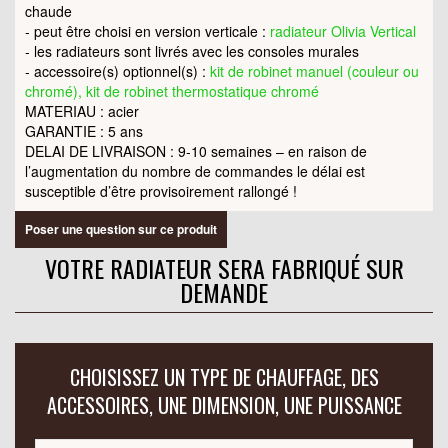
chaude
- peut être choisi en version verticale :
radiateur Olivia Vertical
- les radiateurs sont livrés avec les consoles murales
- accessoire(s) optionnel(s) :
kit de robinet manuel (couleur ou
chromé), kit de robinet thermostatique chromé
MATERIAU : acier
GARANTIE : 5 ans
DELAI DE LIVRAISON : 9-10 semaines – en raison de
l’augmentation du nombre de commandes le délai est
susceptible d’être provisoirement rallongé !
Poser une question sur ce produit
VOTRE RADIATEUR SERA FABRIQUÉ SUR
DEMANDE
CHOISISSEZ UN TYPE DE CHAUFFAGE, DES
ACCESSOIRES, UNE DIMENSION, UNE PUISSANCE