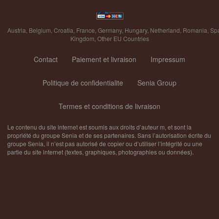
Austria
,
Belgium
,
Croatia
,
France
,
Germany
,
Hungary
,
Netherland
,
Romania
,
Sp
Kingdom
,
Other EU Countries
Contact
Paiement et livraison
Impressum
Politique de confidentialite
Senia Group
Termes et conditions de livraison
Le contenu du site internet est soumis aux droits d’auteur m, et sont la
propriété du groupe Senia et de ses partenaires. Sans l’autorisation écrite du
groupe Senia, il n’est pas autorisé de copier ou d’utiliser l’intégrité ou une
partie du site internet (textes, graphiques, photographies ou données).