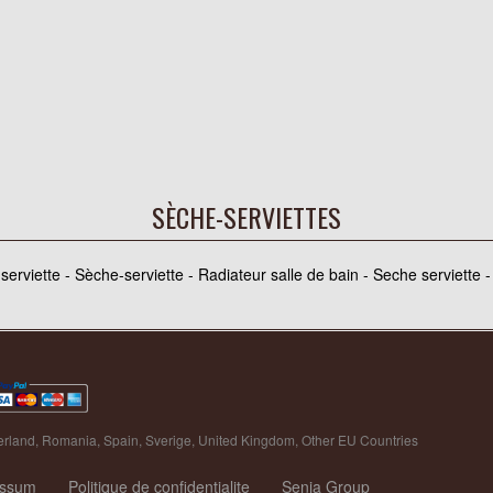
SÈCHE-SERVIETTES
erviette - Sèche-serviette - Radiateur salle de bain - Seche serviette -
erland
,
Romania
,
Spain
,
Sverige
,
United Kingdom
,
Other EU Countries
essum
Politique de confidentialite
Senia Group