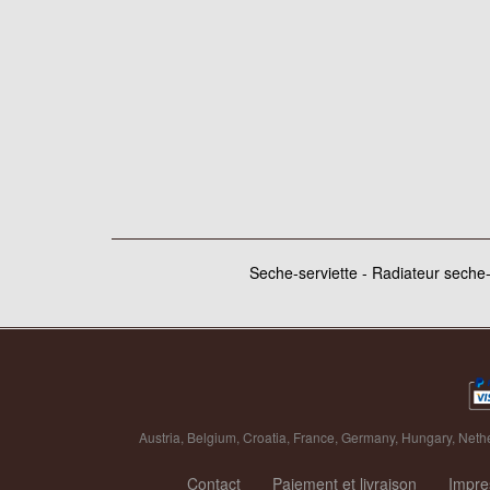
Seche-serviette - Radiateur seche-s
Austria
,
Belgium
,
Croatia
,
France
,
Germany
,
Hungary
,
Neth
Contact
Paiement et livraison
Impr