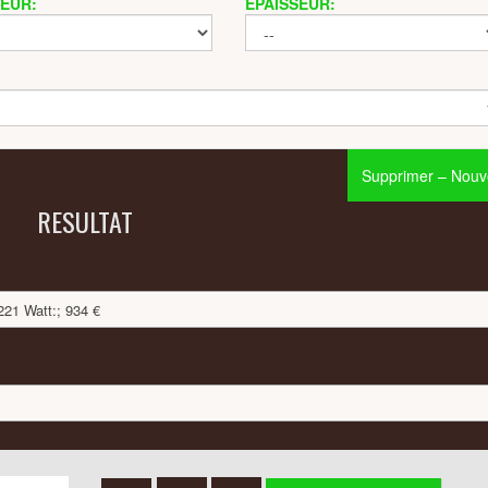
EUR:
ÉPAISSEUR:
Supprimer – Nouve
RESULTAT
21 Watt:; 934 €