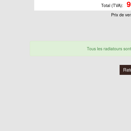
9
Total (TVA):
Prix ​​de ve
Tous les radiatours so
Ret