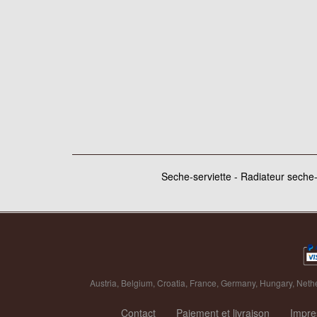
Seche-serviette - Radiateur seche-s
Austria
,
Belgium
,
Croatia
,
France
,
Germany
,
Hungary
,
Neth
Contact
Paiement et livraison
Impr