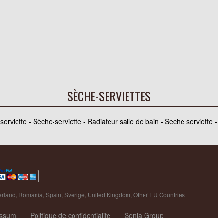
SÈCHE-SERVIETTES
erviette - Sèche-serviette - Radiateur salle de bain - Seche serviette -
erland
,
Romania
,
Spain
,
Sverige
,
United Kingdom
,
Other EU Countries
essum
Politique de confidentialite
Senia Group