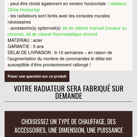
- peut être choisi également en version horizontale :
radiateur
Olívia Horizontal
- les radiateurs sont livrés avec les consoles murales
nécessaires
- accessoire(s) optionnel(s):
kit de robinet manuel (couleur ou
chromé), kit de robinet thermostatique chromé
MATERIAU : acier
GARANTIE : 5 ans
DELAI DE LIVRAISON : 9-10 semaines – en raison de
l’augmentation du nombre de commandes le délai est
susceptible d’être provisoirement rallongé !
Poser une question sur ce produit
VOTRE RADIATEUR SERA FABRIQUÉ SUR
DEMANDE
CHOISISSEZ UN TYPE DE CHAUFFAGE, DES
ACCESSOIRES, UNE DIMENSION, UNE PUISSANCE